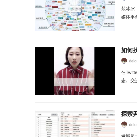
范冰冰（
媒体平
如何找
delo
在Tw
态、交流
探索尹
delo
尹城是