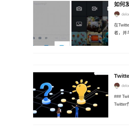
如何发
delo
在Tw
者，并与
Twi
delo
### 
Twit