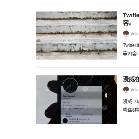
Twi
容。
delo
Twi
等内容..
漫威在
delo
漫威（
粉丝群体.