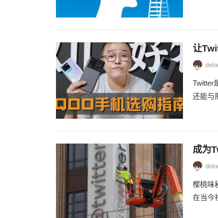
让Tw
delo
Twi
还能与
成为T
delo
樱桃味秘
在当今