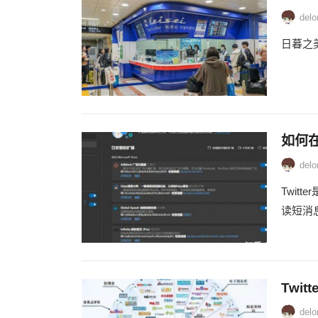
delo
日暮之
如何在
delo
Twit
读短消
Twi
delo