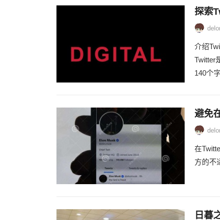
探索T
delo
介绍Twit
Twit
140个
避免在
delo
在Tw
方的不适
日暮之